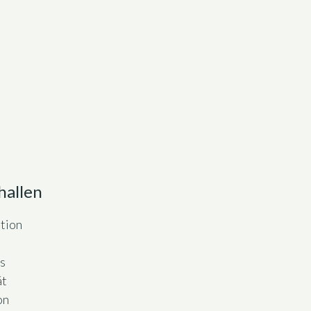
hallen
tion
p
s
ät
on