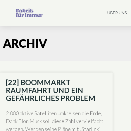
ÜBER UNS
ARCHIV
[22] BOOMMARKT
RAUMFAHRT UND EIN
GEFÄHRLICHES PROBLEM
2.000 aktive Satelliten umkreisen die Erde,
Dank Elon Musk soll diese Zahl vervielfacht
werden. Werden seine Pläne mit „Starlink“