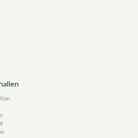
hallen
tion
p
s
ät
on